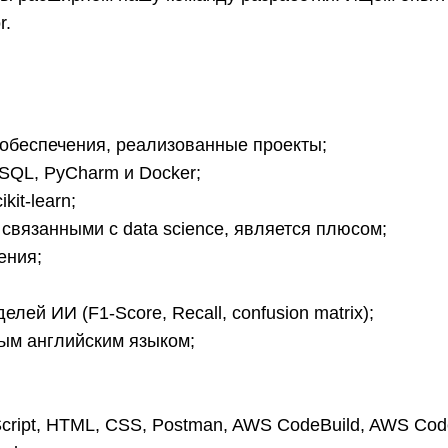
or.
 обеспечения, реализованные проекты;
eSQL, PyCharm и Docker;
kit-learn;
 связанными с data science, является плюсом;
ения;
лей ИИ (F1-Score, Recall, confusion matrix);
ым английским языком;
Script, HTML, CSS, Postman, AWS CodeBuild, AWS Code