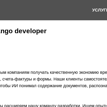
УСЛУГ
ango developer
ным компаниям получать качественную экономию вре
ы, счета-фактуры и формы. Наши клиенты самостоят
 чтобы ИИ понимал содержание документов, распоз
мы расширяем нашу команду разработки. Ищем опытн