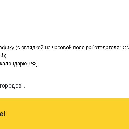
рафику (с оглядкой на часовой пояс работодателя: G
й);
 календарю РФ).
городов .
е!