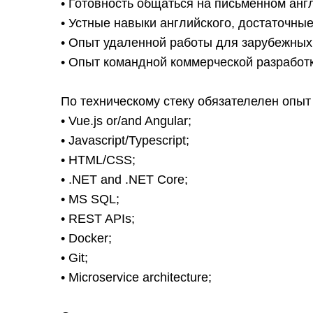
• Готовность общаться на письменном анг
• Устные навыки английского, достаточны
• Опыт удаленной работы для зарубежных
• Опыт командной коммерческой разработки
По техническому стеку обязателелен опыт
• Vue.js or/and Angular;
• Javascript/Typescript;
• HTML/CSS;
• .NET and .NET Core;
• MS SQL;
• REST APIs;
• Docker;
• Git;
• Microservice architecture;